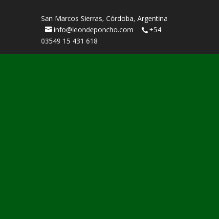
San Marcos Sierras, Córdoba, Argentina
info@leondeponcho.com
+54
03549 15 431 618