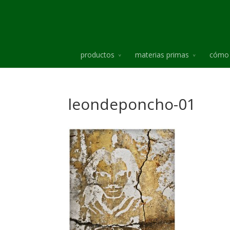
productos
materias primas
cómo 
leondeponcho-01