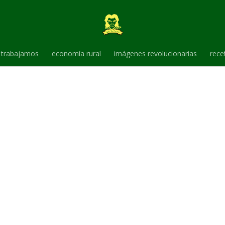
trabajamos
economía rural
imágenes revolucionarias
rece